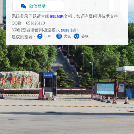
微信登录
系统登录问题请查阅
文档，如还有疑问进技术支持
在线帮助
QQ群：651826110
360浏览器请使用极速模式
(如何使用?)
IE10+
火狐
谷歌
建议浏览器：