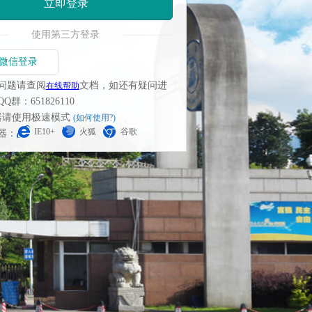
立即登录
使用第三方登录
微信登录
问题请查阅
文档，如还有疑问进
在线帮助
群：651826110
览器请使用极速模式
(如何使用?)
IE10+
火狐
谷歌
器：