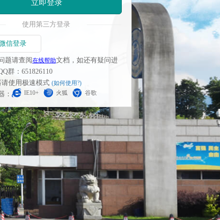
立即登录
使用第三方登录
微信登录
问题请查阅
文档，如还有疑问进
在线帮助
群：651826110
览器请使用极速模式
(如何使用?)
IE10+
火狐
谷歌
器：